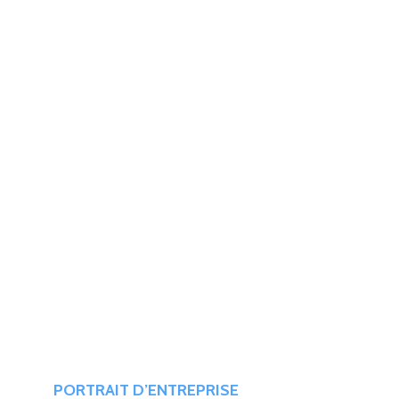
Une Société Holding de
plus de 85 ans!
PORTRAIT D’ENTREPRISE